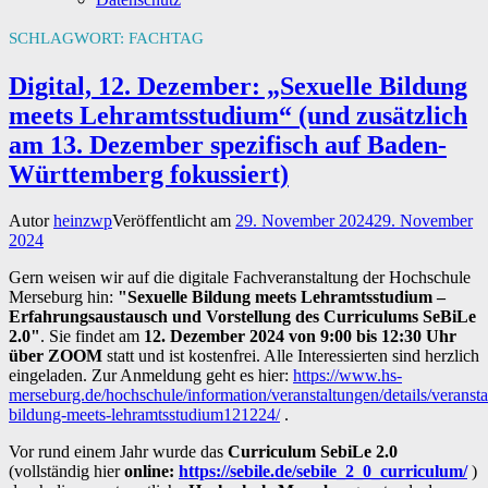
SCHLAGWORT:
FACHTAG
Digital, 12. Dezember: „Sexuelle Bildung
meets Lehramtsstudium“ (und zusätzlich
am 13. Dezember spezifisch auf Baden-
Württemberg fokussiert)
Autor
heinzwp
Veröffentlicht am
29. November 2024
29. November
2024
Gern weisen wir auf die digitale Fachveranstaltung der Hochschule
Merseburg hin:
"Sexuelle Bildung meets Lehramtsstudium –
Erfahrungsaustausch und Vorstellung des Curriculums SeBiLe
2.0"
. Sie findet am
12. Dezember 2024 von 9:00 bis 12:30 Uhr
über ZOOM
statt und ist kostenfrei. Alle Interessierten sind herzlich
eingeladen. Zur Anmeldung geht es hier:
https://www.hs-
merseburg.de/hochschule/information/veranstaltungen/details/veransta
bildung-meets-lehramtsstudium121224/
.
Vor rund einem Jahr wurde das
Curriculum SebiLe 2.0
(vollständig hier
online:
https://sebile.de/sebile_2_0_curriculum/
)