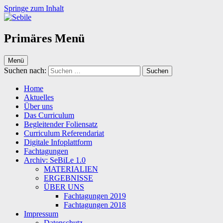
Springe zum Inhalt
Sebile
Primäres Menü
Menü
Suchen nach:
Home
Aktuelles
Über uns
Das Curriculum
Begleitender Foliensatz
Curriculum Referendariat
Digitale Infoplattform
Fachtagungen
Archiv: SeBiLe 1.0
MATERIALIEN
ERGEBNISSE
ÜBER UNS
Fachtagungen 2019
Fachtagungen 2018
Impressum
Datenschutz