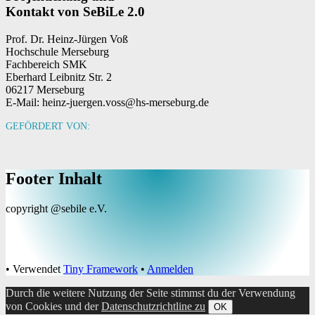
Kontakt von SeBiLe 2.0
Prof. Dr. Heinz-Jürgen Voß
Hochschule Merseburg
Fachbereich SMK
Eberhard Leibnitz Str. 2
06217 Merseburg
E-Mail: heinz-juergen.voss@hs-merseburg.de
GEFÖRDERT VON:
Footer Inhalt
copyright @sebile e.V.
•
Verwendet
Tiny Framework
•
Anmelden
Durch die weitere Nutzung der Seite stimmst du der Verwendung
von Cookies und der
Datenschutzrichtline zu
OK