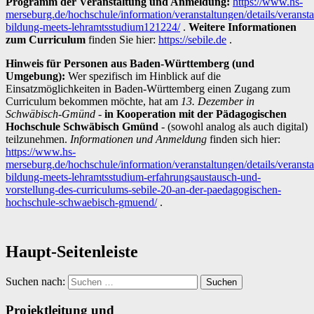
Programm der Veranstaltung und Anmeldung:
https://www.hs-
merseburg.de/hochschule/information/veranstaltungen/details/veransta
bildung-meets-lehramtsstudium121224/
.
Weitere Informationen
zum Curriculum
finden Sie hier:
https://sebile.de
.
Hinweis für Personen aus Baden-Württemberg (und
Umgebung):
Wer spezifisch im Hinblick auf die
Einsatzmöglichkeiten in Baden-Württemberg einen Zugang zum
Curriculum bekommen möchte, hat am
13. Dezember in
Schwäbisch-Gmünd
-
in Kooperation mit der Pädagogischen
Hochschule Schwäbisch Gmünd
- (sowohl analog als auch digital)
teilzunehmen.
Informationen und Anmeldung
finden sich hier:
https://www.hs-
merseburg.de/hochschule/information/veranstaltungen/details/veransta
bildung-meets-lehramtsstudium-erfahrungsaustausch-und-
vorstellung-des-curriculums-sebile-20-an-der-paedagogischen-
hochschule-schwaebisch-gmuend/
.
Haupt-Seitenleiste
Suchen nach:
Projektleitung und